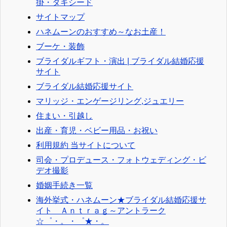
掛・タキシード
サイトマップ
ハネムーンのおすすめ～なお土産！
ブーケ・装飾
ブライダルギフト・演出 | ブライダル結婚応援
サイト
ブライダル結婚応援サイト
マリッジ・エンゲージリング,ジュエリー
住まい・引越し
出産・育児・ベビー用品・お祝い
利用規約 当サイトについて
司会・プロデュース・フォトウェディング・ビ
デオ撮影
婚姻手続き一覧
海外挙式・ハネムーン★ブライダル結婚応援サ
イト Ａｎｔｒａｇ～アントラーク
☆゜・。・゜★・。