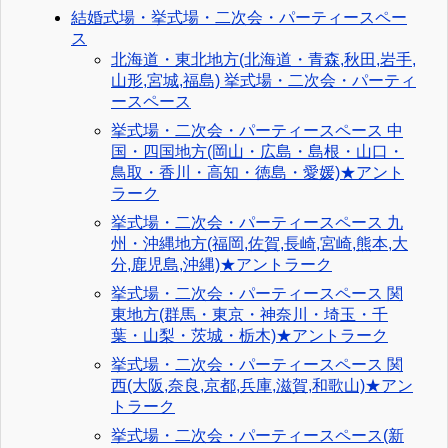
結婚式場・挙式場・二次会・パーティースペー
ス
北海道・東北地方(北海道・青森,秋田,岩手,
山形,宮城,福島) 挙式場・二次会・パーティ
ースペース
挙式場・二次会・パーティースペース 中
国・四国地方(岡山・広島・島根・山口・
鳥取・香川・高知・徳島・愛媛)★アント
ラーク
挙式場・二次会・パーティースペース 九
州・沖縄地方(福岡,佐賀,長崎,宮崎,熊本,大
分,鹿児島,沖縄)★アントラーク
挙式場・二次会・パーティースペース 関
東地方(群馬・東京・神奈川・埼玉・千
葉・山梨・茨城・栃木)★アントラーク
挙式場・二次会・パーティースペース 関
西(大阪,奈良,京都,兵庫,滋賀,和歌山)★アン
トラーク
挙式場・二次会・パーティースペース(新