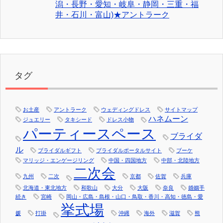
潟・長野・愛知・岐阜・静岡・三重・福
井・石川・富山)★アントラーク
タグ
お土産
アントラーク
ウェディングドレス
サイトマップ
ハネムーン
ジュエリー
タキシード
ドレス小物
パーティースペース
ブライダ
ル
ブライダルギフト
ブライダルポータルサイト
ブーケ
マリッジ・エンゲージリング
中国・四国地方
中部・北陸地方
二次会
九州
二次
京都
佐賀
兵庫
北海道・東北地方
和歌山
大分
大阪
奈良
婚姻手
続き
宮崎
岡山・広島・島根・山口・鳥取・香川・高知・徳島・愛
挙式場
媛
打掛
沖縄
海外
滋賀
熊